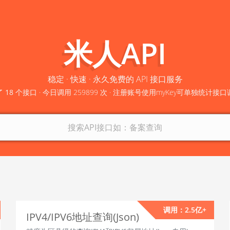
米人API
稳定 · 快速 · 永久免费的 API 接口服务
了
18
个接口 · 今日调用 259899 次 ·
注册账号使用myKey可单独统计接口
调用：2.5亿+
IPV4/IPV6地址查询(Json)