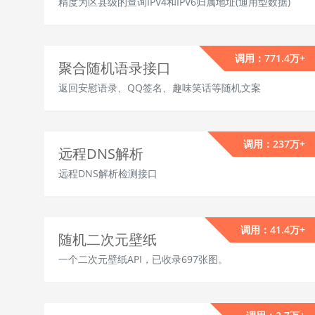
精度为区县级的查询IPV4和IPV6归属地址(通用型数据)
调用：771.4万+
聚合随机语录接口
返回安慰语录、QQ签名、趣味笑话等随机文案
调用：237万+
远程DNS解析
远程DNS解析检测接口
调用：41.4万+
随机二次元壁纸
一个二次元壁纸API，已收录697张图。