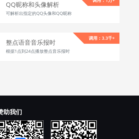
调用：1万+
QQ昵称和头像解析
可解析出指定的QQ头像和QQ昵称
调用：3.3千+
整点语音音乐报时
根据1点到24点播放整点音乐报时
赞助我们